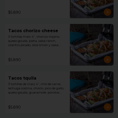
cilantro picado, slice limón, y salsa 
tquila aparte.
$5.890
Tacos chorizo cheese
3 tortillas maíz 4”, chorizo riojano, 
queso gouda, palta, salsa ranch, 
cilantro picado, slice limón y salsa 
tquila aparte.
$5.890
Tacos tquila
3 tortillas de maíz 4”, chili de carne, 
lechuga costina, choclo, pico de gallo, 
queso gauda, guacamole, porotos 
negros, rayado con sour cream, 
cilantro picado, slice limón y salsa 
tquila aparte.
$5.890