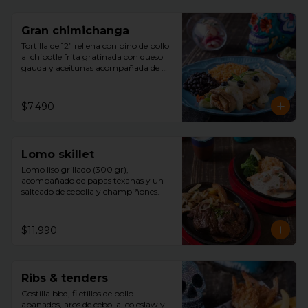
Gran chimichanga
Tortilla de 12” rellena con pino de pollo 
al chipotle frita gratinada con queso 
gauda y aceitunas acompañada de 
arroz, porotos negros , guacamole con 
cilantro.
$7.490
Lomo skillet
Lomo liso grillado (300 gr), 
acompañado de papas texanas y un 
salteado de cebolla y champiñones.
$11.990
Ribs & tenders
Costilla bbq, filetillos de pollo 
apanados, aros de cebolla, coleslaw y 