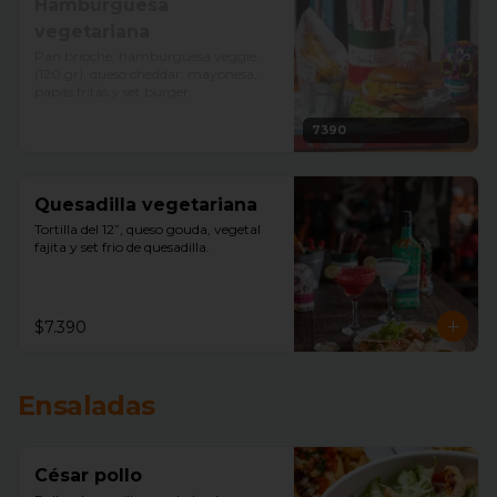
Hamburguesa
vegetariana
Pan brioche, hamburguesa veggie 
(120 gr), queso cheddar, mayonesa, 
papas fritas y set burger.
7390
Quesadilla vegetariana
Tortilla del 12”, queso gouda, vegetal 
fajita y set frio de quesadilla.
$7.390
Ensaladas
César pollo