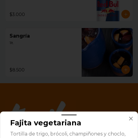
$3.000
Sangría
1lt.
$8.500
Fajita vegetariana
Tortilla de trigo, brócoli, champiñones y choclo,