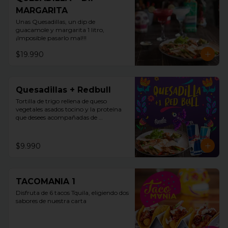
MARGARITA
Unas Quesadillas, un dip de 
guacamole y margarita 1 litro, 
¡Imposible pasarlo mal!!!
$19.990
Quesadillas + Redbull
Tortilla de trigo rellena de queso 
vegetales asados tocino y la proteína 
que desees acompañadas de 
guacamole, pico de gallo y sour cream 
+ Redbull
$9.990
TACOMANIA 1
Disfruta de 6 tacos Tquila, eligiendo dos 
sabores de nuestra carta