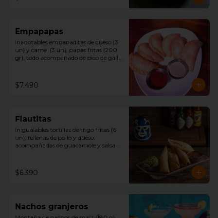
Empapapas
Inagotables empanaditas de queso (3 
un) y carne  (3 un), papas fritas (200 
gr), todo acompañado de pico de gallo 
y mayonesa chipotle.
$7.490
Flautitas
Inigualables tortillas de trigo fritas (6 
un), rellenas de pollo y queso, 
acompañadas de guacamole y salsa 
tquila.
$6.390
Nachos granjeros
Montaña de nachos de maíz (180 g)  