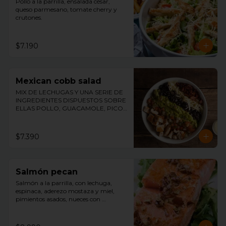
Pollo a la parrilla, ensalada césar, 
queso parmesano, tomate cherry y 
crutones.
$7.190
Mexican cobb salad
MIX DE LECHUGAS Y UNA SERIE DE 
INGREDIENTES DISPUESTOS SOBRE 
ELLAS POLLO, GUACAMOLE, PICO 
DE GALLO, TOCINO, ACEITUNAS Y 
QUESO ACOMPAÑADO DE 
NUESTRO ADEREZO DE MOSTAZA Y 
$7.390
MIEL.
Salmón pecan
Salmón a la parrilla, con lechuga, 
espinaca, aderezo mostaza y miel, 
pimientos asados, nueces con 
merquén, palmitos y aceitunas