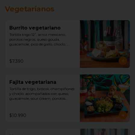
Vegetarianos
Burrito vegetariano
Tortilla trigo 12”, arroz mexicano, 
porotos negros, queso gouda, 
guacamole, pico de gallo, choclo, 
aceitunas negras, acompañado con 
nachos.
$7.390
Fajita vegetariana
Tortilla de trigo, brócoli, champiñones 
y choclo, acompañados con queso, 
guacamole, sour cream, porotos 
negros, lechuga y arroz mexicano.
$10.990