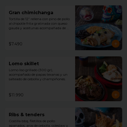
Gran chimichanga
Tortilla de 12” rellena con pino de pollo 
al chipotle frita gratinada con queso 
gauda y aceitunas acompañada de 
arroz, porotos negros , guacamole con 
cilantro.
$7.490
Lomo skillet
Lomo liso grillado (300 gr), 
acompañado de papas texanas y un 
salteado de cebolla y champiñones.
$11.990
Ribs & tenders
Costilla bbq, filetillos de pollo 
apanados, aros de cebolla, coleslaw y 