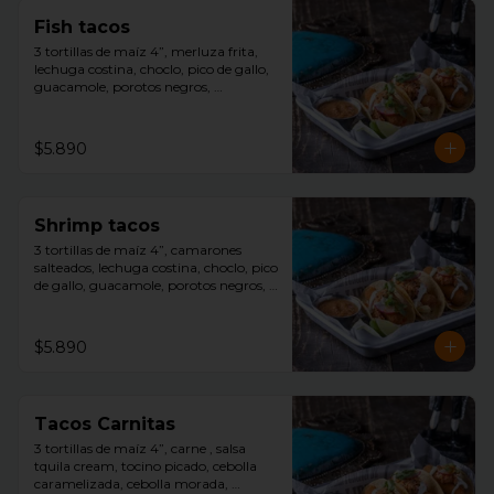
Fish tacos
3 tortillas de maíz 4”, merluza frita, 
lechuga costina, choclo, pico de gallo, 
guacamole, porotos negros, 
decoracion repollo morado con toques 
de salsa avocado ranch, slice limón y 
salsa tquila aparte.
$5.890
Shrimp tacos
3 tortillas de maíz 4”, camarones 
salteados, lechuga costina, choclo, pico 
de gallo, guacamole, porotos negros, 
decoracion repollo morado con toques 
de salsa avocado ranch, slice limón y 
salsa tquila aparte.
$5.890
Tacos Carnitas
3 tortillas de maíz 4”, carne , salsa 
tquila cream, tocino picado, cebolla 
caramelizada, cebolla morada, 