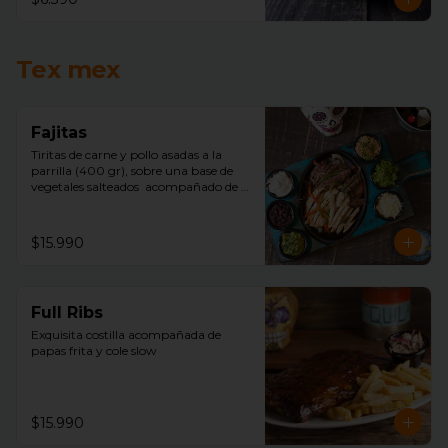
Tex mex
Fajitas
Tiritas de carne y pollo asadas a la 
parrilla (400 gr), sobre una base de 
vegetales salteados  acompañado de 
arroz mexicano, porotos negros, 
lechuga, pico de gallo, sour cream, 
queso, guacamole y tortillas de trigo.
$15.990
Full Ribs
Exquisita costilla acompañada de  
papas frita y cole slow
$15.990