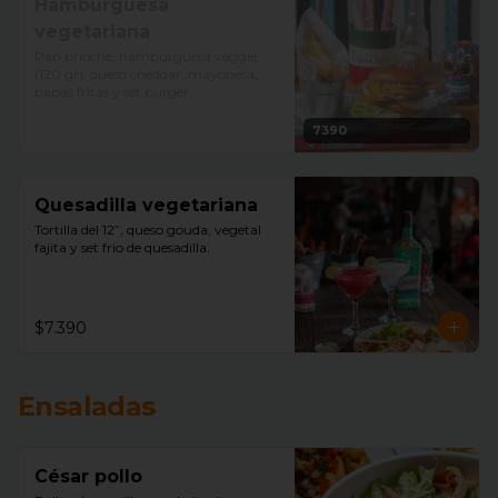
Hamburguesa
vegetariana
Pan brioche, hamburguesa veggie 
(120 gr), queso cheddar, mayonesa, 
papas fritas y set burger.
7390
Quesadilla vegetariana
Tortilla del 12”, queso gouda, vegetal 
fajita y set frio de quesadilla.
$7.390
Ensaladas
César pollo