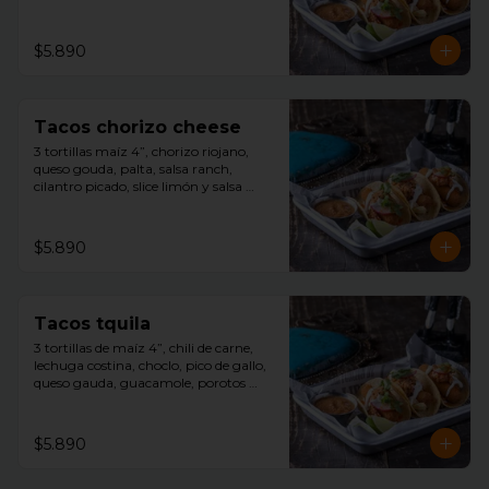
cilantro picado, slice limón, y salsa 
tquila aparte.
$5.890
Tacos chorizo cheese
3 tortillas maíz 4”, chorizo riojano, 
queso gouda, palta, salsa ranch, 
cilantro picado, slice limón y salsa 
tquila aparte.
$5.890
Tacos tquila
3 tortillas de maíz 4”, chili de carne, 
lechuga costina, choclo, pico de gallo, 
queso gauda, guacamole, porotos 
negros, rayado con sour cream, 
cilantro picado, slice limón y salsa 
tquila aparte.
$5.890