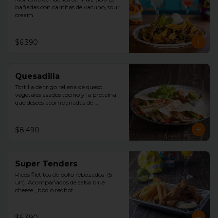
bañadas con carnitas de vacuno, sour 
cream.
$6.390
Quesadilla
Tortilla de trigo rellena de queso 
vegetales asados tocino y la proteína 
que desees acompañadas de 
guacamole, pico de gallo y sour 
cream.
$8.490
Super Tenders
Ricos filetitos de pollo rebozados  (5 
un). Acompañados de salsa blue 
cheese , bbq o redhot.
$6.390