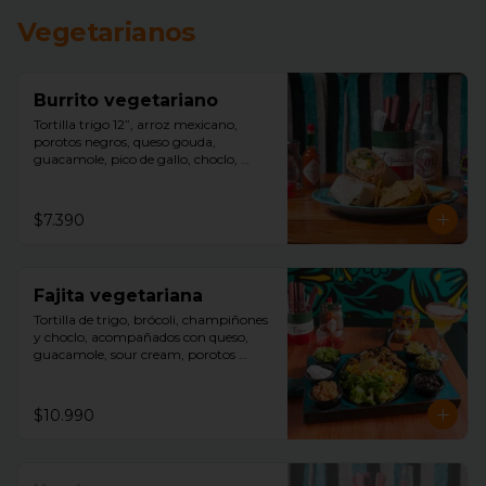
Vegetarianos
Burrito vegetariano
Tortilla trigo 12”, arroz mexicano, 
porotos negros, queso gouda, 
guacamole, pico de gallo, choclo, 
aceitunas negras, acompañado con 
nachos.
$7.390
Fajita vegetariana
Tortilla de trigo, brócoli, champiñones 
y choclo, acompañados con queso, 
guacamole, sour cream, porotos 
negros, lechuga y arroz mexicano.
$10.990