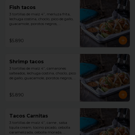
Fish tacos
3 tortillas de maíz 4”, merluza frita, 
lechuga costina, choclo, pico de gallo, 
guacamole, porotos negros, 
decoracion repollo morado con toques 
de salsa avocado ranch, slice limón y 
salsa tquila aparte.
$5.890
Shrimp tacos
3 tortillas de maíz 4”, camarones 
salteados, lechuga costina, choclo, pico 
de gallo, guacamole, porotos negros, 
decoracion repollo morado con toques 
de salsa avocado ranch, slice limón y 
salsa tquila aparte.
$5.890
Tacos Carnitas
3 tortillas de maíz 4”, carne , salsa 
tquila cream, tocino picado, cebolla 
caramelizada, cebolla morada, 