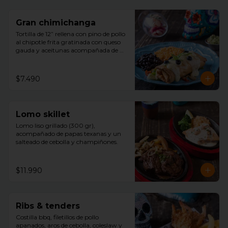
Gran chimichanga
Tortilla de 12” rellena con pino de pollo 
al chipotle frita gratinada con queso 
gauda y aceitunas acompañada de 
arroz, porotos negros , guacamole con 
cilantro.
$7.490
Lomo skillet
Lomo liso grillado (300 gr), 
acompañado de papas texanas y un 
salteado de cebolla y champiñones.
$11.990
Ribs & tenders
Costilla bbq, filetillos de pollo 
apanados, aros de cebolla, coleslaw y 