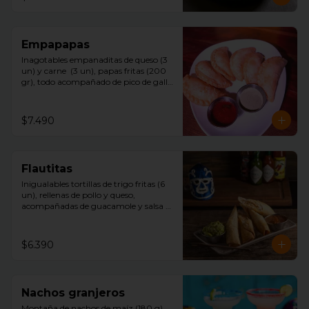
Empapapas
Inagotables empanaditas de queso (3 
un) y carne  (3 un), papas fritas (200 
gr), todo acompañado de pico de gallo 
y mayonesa chipotle.
$7.490
Flautitas
Inigualables tortillas de trigo fritas (6 
un), rellenas de pollo y queso, 
acompañadas de guacamole y salsa 
tquila.
$6.390
Nachos granjeros
Montaña de nachos de maíz (180 g)  