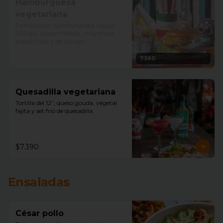
Hamburguesa
vegetariana
Pan brioche, hamburguesa veggie 
(120 gr), queso cheddar, mayonesa, 
papas fritas y set burger.
7390
Quesadilla vegetariana
Tortilla del 12”, queso gouda, vegetal 
fajita y set frio de quesadilla.
$7.390
Ensaladas
César pollo