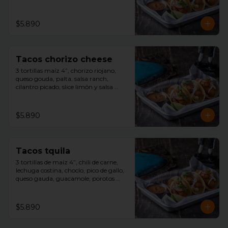
cilantro picado, slice limón, y salsa 
tquila aparte.
$5.890
Tacos chorizo cheese
3 tortillas maíz 4”, chorizo riojano, 
queso gouda, palta, salsa ranch, 
cilantro picado, slice limón y salsa 
tquila aparte.
$5.890
Tacos tquila
3 tortillas de maíz 4”, chili de carne, 
lechuga costina, choclo, pico de gallo, 
queso gauda, guacamole, porotos 
negros, rayado con sour cream, 
cilantro picado, slice limón y salsa 
tquila aparte.
$5.890