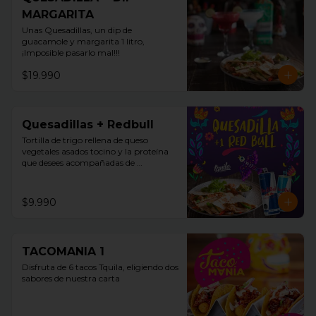
MARGARITA
Unas Quesadillas, un dip de 
guacamole y margarita 1 litro, 
¡Imposible pasarlo mal!!!
$19.990
Quesadillas + Redbull
Tortilla de trigo rellena de queso 
vegetales asados tocino y la proteína 
que desees acompañadas de 
guacamole, pico de gallo y sour cream 
+ Redbull
$9.990
TACOMANIA 1
Disfruta de 6 tacos Tquila, eligiendo dos 
sabores de nuestra carta