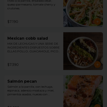
Pollo a la parrilla, ensalada césar, 
queso parmesano, tomate cherry y 
crutones.
$7.190
Mexican cobb salad
MIX DE LECHUGAS Y UNA SERIE DE 
INGREDIENTES DISPUESTOS SOBRE 
ELLAS POLLO, GUACAMOLE, PICO 
DE GALLO, TOCINO, ACEITUNAS Y 
QUESO ACOMPAÑADO DE 
NUESTRO ADEREZO DE MOSTAZA Y 
$7.390
MIEL.
Salmón pecan
Salmón a la parrilla, con lechuga, 
espinaca, aderezo mostaza y miel, 
pimientos asados, nueces con 
merquén, palmitos y aceitunas