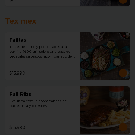
Tex mex
Fajitas
Tiritas de carne y pollo asadas a la 
parrilla (400 gr), sobre una base de 
vegetales salteados  acompañado de 
arroz mexicano, porotos negros, 
lechuga, pico de gallo, sour cream, 
queso, guacamole y tortillas de trigo.
$15.990
Full Ribs
Exquisita costilla acompañada de  
papas frita y cole slow
$15.990