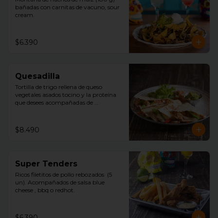
bañadas con carnitas de vacuno, sour 
cream.
$6.390
Quesadilla
Tortilla de trigo rellena de queso 
vegetales asados tocino y la proteína 
que desees acompañadas de 
guacamole, pico de gallo y sour 
cream.
$8.490
Super Tenders
Ricos filetitos de pollo rebozados  (5 
un). Acompañados de salsa blue 
cheese , bbq o redhot.
$6.390