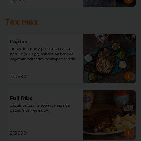
Tex mex
Fajitas
Tiritas de carne y pollo asadas a la 
parrilla (400 gr), sobre una base de 
vegetales salteados  acompañado de 
arroz mexicano, porotos negros, 
lechuga, pico de gallo, sour cream, 
queso, guacamole y tortillas de trigo.
$15.990
Full Ribs
Exquisita costilla acompañada de  
papas frita y cole slow
$15.990