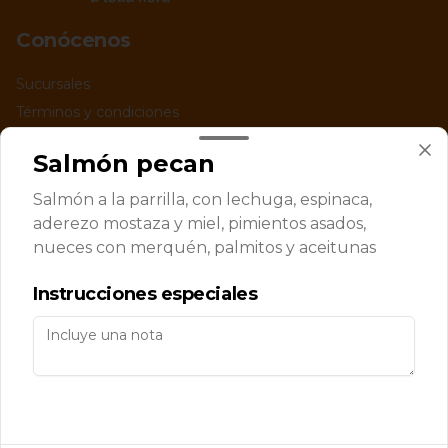
Conócenos
Sucursales
Términos y condiciones
Política de privacidad
Salmón pecan
Redes sociales
Salmón a la parrilla, con lechuga, espinaca,
aderezo mostaza y miel, pimientos asados,
Instagram
nueces con merquén, palmitos y aceitunas
Facebook
Instrucciones especiales
Mi cuenta
Pedir
Iniciar sesión