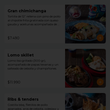
Gran chimichanga
Tortilla de 12” rellena con pino de pollo 
al chipotle frita gratinada con queso 
gauda y aceitunas acompañada de 
arroz, porotos negros , guacamole con 
cilantro.
$7.490
Lomo skillet
Lomo liso grillado (300 gr), 
acompañado de papas texanas y un 
salteado de cebolla y champiñones.
$11.990
Ribs & tenders
Costilla bbq, filetillos de pollo 
apanados, aros de cebolla, coleslaw y 