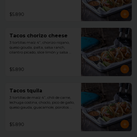
cilantro picado, slice limón, y salsa 
tquila aparte.
$5.890
Tacos chorizo cheese
3 tortillas maíz 4”, chorizo riojano, 
queso gouda, palta, salsa ranch, 
cilantro picado, slice limón y salsa 
tquila aparte.
$5.890
Tacos tquila
3 tortillas de maíz 4”, chili de carne, 
lechuga costina, choclo, pico de gallo, 
queso gauda, guacamole, porotos 
negros, rayado con sour cream, 
cilantro picado, slice limón y salsa 
tquila aparte.
$5.890