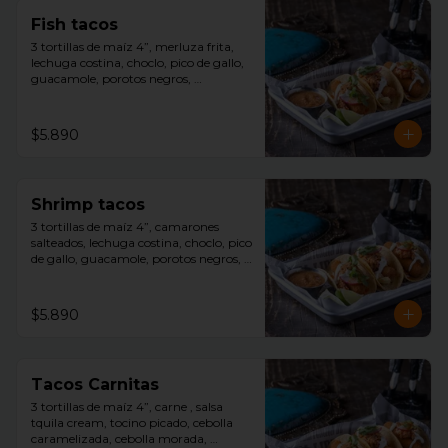
Fish tacos
3 tortillas de maíz 4”, merluza frita, 
lechuga costina, choclo, pico de gallo, 
guacamole, porotos negros, 
decoracion repollo morado con toques 
de salsa avocado ranch, slice limón y 
salsa tquila aparte.
$5.890
Shrimp tacos
3 tortillas de maíz 4”, camarones 
salteados, lechuga costina, choclo, pico 
de gallo, guacamole, porotos negros, 
decoracion repollo morado con toques 
de salsa avocado ranch, slice limón y 
salsa tquila aparte.
$5.890
Tacos Carnitas
3 tortillas de maíz 4”, carne , salsa 
tquila cream, tocino picado, cebolla 
caramelizada, cebolla morada, 