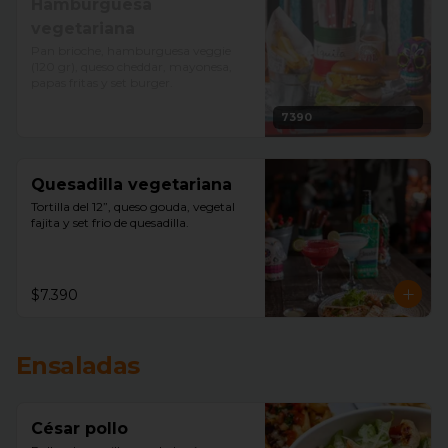
Hamburguesa
vegetariana
Pan brioche, hamburguesa veggie 
(120 gr), queso cheddar, mayonesa, 
papas fritas y set burger.
7390
Quesadilla vegetariana
Tortilla del 12”, queso gouda, vegetal 
fajita y set frio de quesadilla.
$7.390
Ensaladas
César pollo