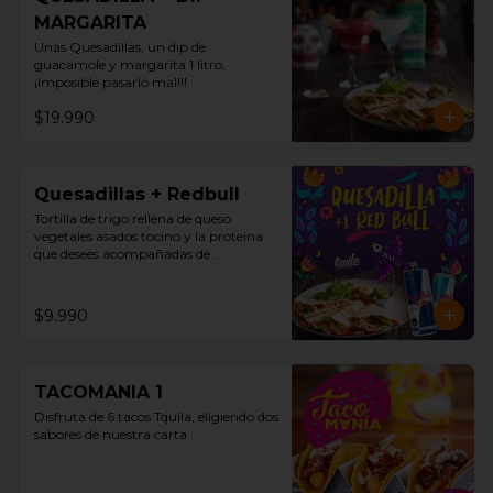
MARGARITA
Unas Quesadillas, un dip de 
guacamole y margarita 1 litro, 
¡Imposible pasarlo mal!!!
$19.990
Quesadillas + Redbull
Tortilla de trigo rellena de queso 
vegetales asados tocino y la proteína 
que desees acompañadas de 
guacamole, pico de gallo y sour cream 
+ Redbull
$9.990
TACOMANIA 1
Disfruta de 6 tacos Tquila, eligiendo dos 
sabores de nuestra carta