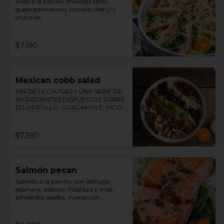
Pollo a la parrilla, ensalada césar, 
queso parmesano, tomate cherry y 
crutones.
$7.190
Mexican cobb salad
MIX DE LECHUGAS Y UNA SERIE DE 
INGREDIENTES DISPUESTOS SOBRE 
ELLAS POLLO, GUACAMOLE, PICO 
DE GALLO, TOCINO, ACEITUNAS Y 
QUESO ACOMPAÑADO DE 
NUESTRO ADEREZO DE MOSTAZA Y 
$7.390
MIEL.
Salmón pecan
Salmón a la parrilla, con lechuga, 
espinaca, aderezo mostaza y miel, 
pimientos asados, nueces con 
merquén, palmitos y aceitunas