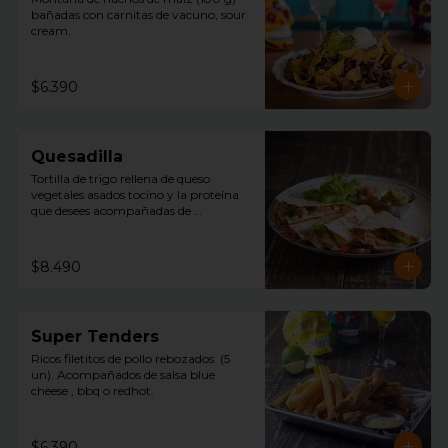
bañadas con carnitas de vacuno, sour 
cream.
$6.390
Quesadilla
Tortilla de trigo rellena de queso 
vegetales asados tocino y la proteína 
que desees acompañadas de 
guacamole, pico de gallo y sour 
cream.
$8.490
Super Tenders
Ricos filetitos de pollo rebozados  (5 
un). Acompañados de salsa blue 
cheese , bbq o redhot.
$6.390