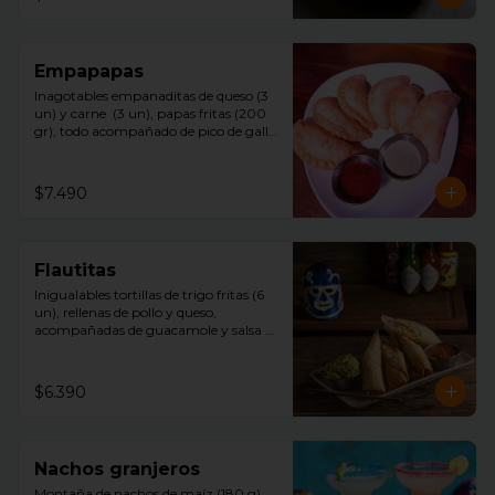
Empapapas
Inagotables empanaditas de queso (3 
un) y carne  (3 un), papas fritas (200 
gr), todo acompañado de pico de gallo 
y mayonesa chipotle.
$7.490
Flautitas
Inigualables tortillas de trigo fritas (6 
un), rellenas de pollo y queso, 
acompañadas de guacamole y salsa 
tquila.
$6.390
Nachos granjeros
Montaña de nachos de maíz (180 g)  