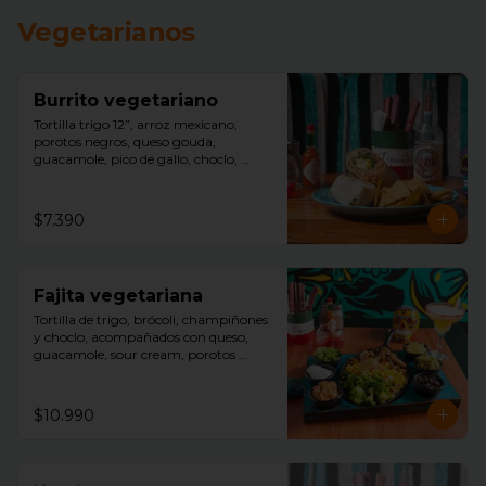
Vegetarianos
Burrito vegetariano
Tortilla trigo 12”, arroz mexicano, 
porotos negros, queso gouda, 
guacamole, pico de gallo, choclo, 
aceitunas negras, acompañado con 
nachos.
$7.390
Fajita vegetariana
Tortilla de trigo, brócoli, champiñones 
y choclo, acompañados con queso, 
guacamole, sour cream, porotos 
negros, lechuga y arroz mexicano.
$10.990