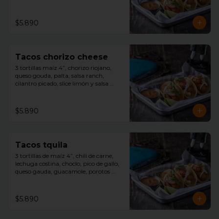
cilantro picado, slice limón, y salsa 
tquila aparte.
$5.890
Tacos chorizo cheese
3 tortillas maíz 4”, chorizo riojano, 
queso gouda, palta, salsa ranch, 
cilantro picado, slice limón y salsa 
tquila aparte.
$5.890
Tacos tquila
3 tortillas de maíz 4”, chili de carne, 
lechuga costina, choclo, pico de gallo, 
queso gauda, guacamole, porotos 
negros, rayado con sour cream, 
cilantro picado, slice limón y salsa 
tquila aparte.
$5.890