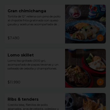
Gran chimichanga
Tortilla de 12” rellena con pino de pollo 
al chipotle frita gratinada con queso 
gauda y aceitunas acompañada de 
arroz, porotos negros , guacamole con 
cilantro.
$7.490
Lomo skillet
Lomo liso grillado (300 gr), 
acompañado de papas texanas y un 
salteado de cebolla y champiñones.
$11.990
Ribs & tenders
Costilla bbq, filetillos de pollo 
apanados, aros de cebolla, coleslaw y 