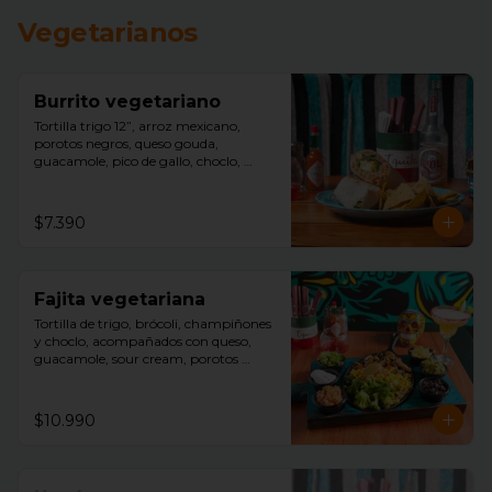
Vegetarianos
Burrito vegetariano
Tortilla trigo 12”, arroz mexicano, 
porotos negros, queso gouda, 
guacamole, pico de gallo, choclo, 
aceitunas negras, acompañado con 
nachos.
$7.390
Fajita vegetariana
Tortilla de trigo, brócoli, champiñones 
y choclo, acompañados con queso, 
guacamole, sour cream, porotos 
negros, lechuga y arroz mexicano.
$10.990