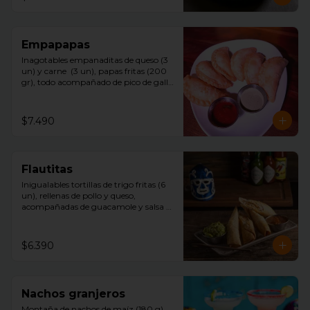
Empapapas
Inagotables empanaditas de queso (3 
un) y carne  (3 un), papas fritas (200 
gr), todo acompañado de pico de gallo 
y mayonesa chipotle.
$7.490
Flautitas
Inigualables tortillas de trigo fritas (6 
un), rellenas de pollo y queso, 
acompañadas de guacamole y salsa 
tquila.
$6.390
Nachos granjeros
Montaña de nachos de maíz (180 g)  