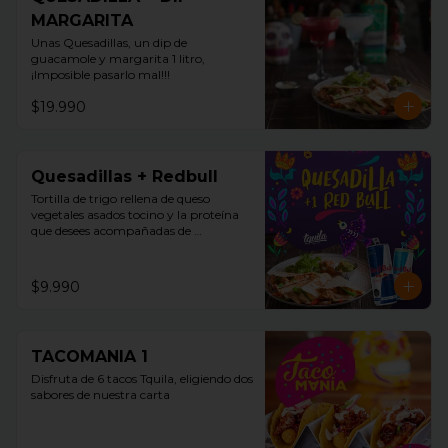
MARGARITA
Unas Quesadillas, un dip de 
guacamole y margarita 1 litro, 
¡Imposible pasarlo mal!!!
$19.990
Quesadillas + Redbull
Tortilla de trigo rellena de queso 
vegetales asados tocino y la proteína 
que desees acompañadas de 
guacamole, pico de gallo y sour cream 
+ Redbull
$9.990
TACOMANIA 1
Disfruta de 6 tacos Tquila, eligiendo dos 
sabores de nuestra carta