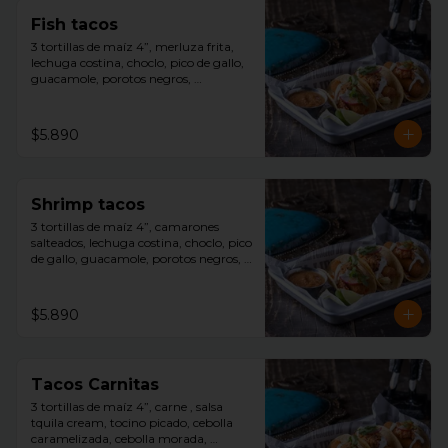
Fish tacos
3 tortillas de maíz 4”, merluza frita, 
lechuga costina, choclo, pico de gallo, 
guacamole, porotos negros, 
decoracion repollo morado con toques 
de salsa avocado ranch, slice limón y 
salsa tquila aparte.
$5.890
Shrimp tacos
3 tortillas de maíz 4”, camarones 
salteados, lechuga costina, choclo, pico 
de gallo, guacamole, porotos negros, 
decoracion repollo morado con toques 
de salsa avocado ranch, slice limón y 
salsa tquila aparte.
$5.890
Tacos Carnitas
3 tortillas de maíz 4”, carne , salsa 
tquila cream, tocino picado, cebolla 
caramelizada, cebolla morada, 