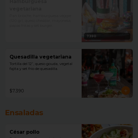
Hamburguesa
vegetariana
Pan brioche, hamburguesa veggie 
(120 gr), queso cheddar, mayonesa, 
papas fritas y set burger.
7390
Quesadilla vegetariana
Tortilla del 12”, queso gouda, vegetal 
fajita y set frio de quesadilla.
$7.390
Ensaladas
César pollo