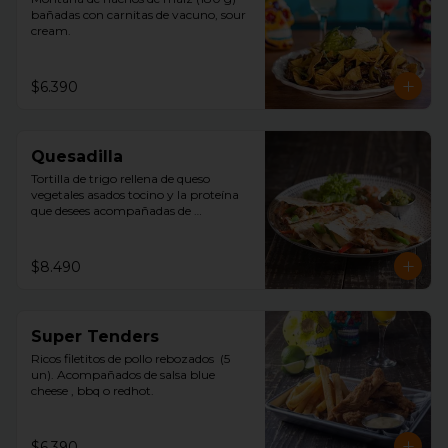
bañadas con carnitas de vacuno, sour 
cream.
$6.390
Quesadilla
Tortilla de trigo rellena de queso 
vegetales asados tocino y la proteína 
que desees acompañadas de 
guacamole, pico de gallo y sour 
cream.
$8.490
Super Tenders
Ricos filetitos de pollo rebozados  (5 
un). Acompañados de salsa blue 
cheese , bbq o redhot.
$6.390