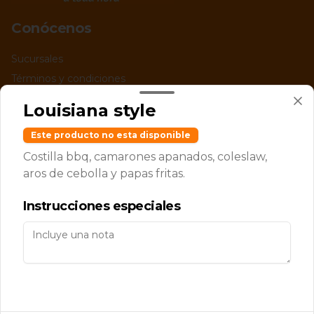
Conócenos
Sucursales
Términos y condiciones
Política de privacidad
Louisiana style
Redes sociales
Este producto no esta disponible
Costilla bbq, camarones apanados, coleslaw,
Instagram
aros de cebolla y papas fritas.
Facebook
Instrucciones especiales
Mi cuenta
Pedir
Iniciar sesión