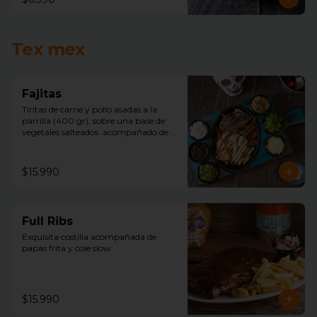
Tex mex
Fajitas
Tiritas de carne y pollo asadas a la 
parrilla (400 gr), sobre una base de 
vegetales salteados  acompañado de 
arroz mexicano, porotos negros, 
lechuga, pico de gallo, sour cream, 
queso, guacamole y tortillas de trigo.
$15.990
Full Ribs
Exquisita costilla acompañada de  
papas frita y cole slow
$15.990