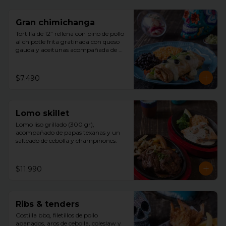
Gran chimichanga
Tortilla de 12” rellena con pino de pollo 
al chipotle frita gratinada con queso 
gauda y aceitunas acompañada de 
arroz, porotos negros , guacamole con 
cilantro.
$7.490
Lomo skillet
Lomo liso grillado (300 gr), 
acompañado de papas texanas y un 
salteado de cebolla y champiñones.
$11.990
Ribs & tenders
Costilla bbq, filetillos de pollo 
apanados, aros de cebolla, coleslaw y 