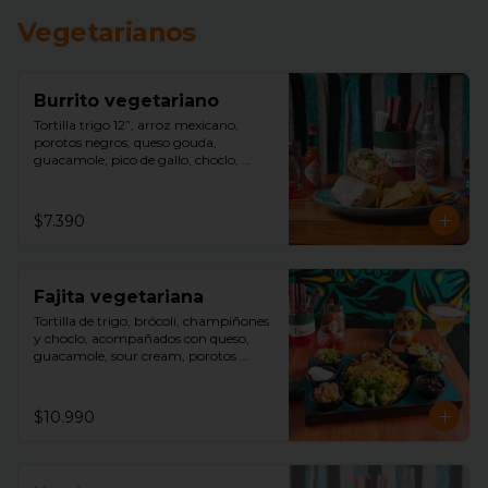
Vegetarianos
Burrito vegetariano
Tortilla trigo 12”, arroz mexicano, 
porotos negros, queso gouda, 
guacamole, pico de gallo, choclo, 
aceitunas negras, acompañado con 
nachos.
$7.390
Fajita vegetariana
Tortilla de trigo, brócoli, champiñones 
y choclo, acompañados con queso, 
guacamole, sour cream, porotos 
negros, lechuga y arroz mexicano.
$10.990