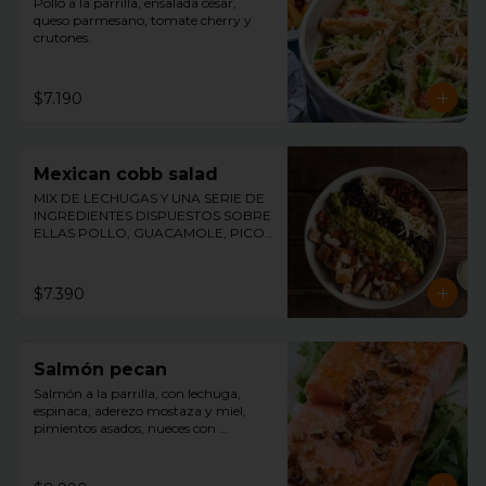
Pollo a la parrilla, ensalada césar, 
queso parmesano, tomate cherry y 
crutones.
$7.190
Mexican cobb salad
MIX DE LECHUGAS Y UNA SERIE DE 
INGREDIENTES DISPUESTOS SOBRE 
ELLAS POLLO, GUACAMOLE, PICO 
DE GALLO, TOCINO, ACEITUNAS Y 
QUESO ACOMPAÑADO DE 
NUESTRO ADEREZO DE MOSTAZA Y 
$7.390
MIEL.
Salmón pecan
Salmón a la parrilla, con lechuga, 
espinaca, aderezo mostaza y miel, 
pimientos asados, nueces con 
merquén, palmitos y aceitunas