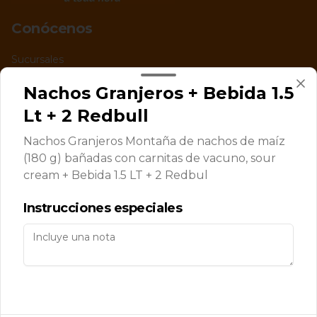
Conócenos
Sucursales
Términos y condiciones
Nachos Granjeros + Bebida 1.5
Política de privacidad
Lt + 2 Redbull
Redes sociales
Nachos Granjeros Montaña de nachos de maíz
(180 g) bañadas con carnitas de vacuno, sour
Instagram
cream + Bebida 1.5 LT + 2 Redbul
Facebook
Instrucciones especiales
Mi cuenta
Pedir
Iniciar sesión