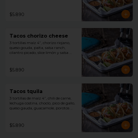
cilantro picado, slice limón, y salsa 
tquila aparte.
$5.890
Tacos chorizo cheese
3 tortillas maíz 4”, chorizo riojano, 
queso gouda, palta, salsa ranch, 
cilantro picado, slice limón y salsa 
tquila aparte.
$5.890
Tacos tquila
3 tortillas de maíz 4”, chili de carne, 
lechuga costina, choclo, pico de gallo, 
queso gauda, guacamole, porotos 
negros, rayado con sour cream, 
cilantro picado, slice limón y salsa 
tquila aparte.
$5.890