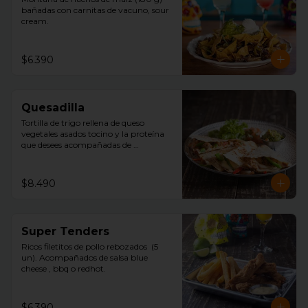
bañadas con carnitas de vacuno, sour 
cream.
$6.390
Quesadilla
Tortilla de trigo rellena de queso 
vegetales asados tocino y la proteína 
que desees acompañadas de 
guacamole, pico de gallo y sour 
cream.
$8.490
Super Tenders
Ricos filetitos de pollo rebozados  (5 
un). Acompañados de salsa blue 
cheese , bbq o redhot.
$6.390