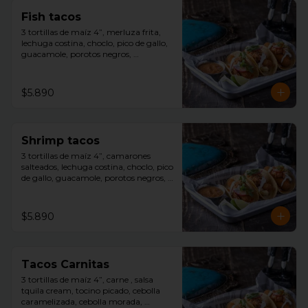
Fish tacos
3 tortillas de maíz 4”, merluza frita, 
lechuga costina, choclo, pico de gallo, 
guacamole, porotos negros, 
decoracion repollo morado con toques 
de salsa avocado ranch, slice limón y 
salsa tquila aparte.
$5.890
Shrimp tacos
3 tortillas de maíz 4”, camarones 
salteados, lechuga costina, choclo, pico 
de gallo, guacamole, porotos negros, 
decoracion repollo morado con toques 
de salsa avocado ranch, slice limón y 
salsa tquila aparte.
$5.890
Tacos Carnitas
3 tortillas de maíz 4”, carne , salsa 
tquila cream, tocino picado, cebolla 
caramelizada, cebolla morada, 