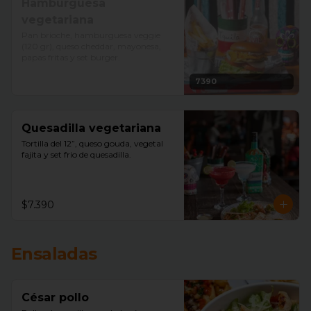
Hamburguesa
vegetariana
Pan brioche, hamburguesa veggie 
(120 gr), queso cheddar, mayonesa, 
papas fritas y set burger.
7390
Quesadilla vegetariana
Tortilla del 12”, queso gouda, vegetal 
fajita y set frio de quesadilla.
$7.390
Ensaladas
César pollo