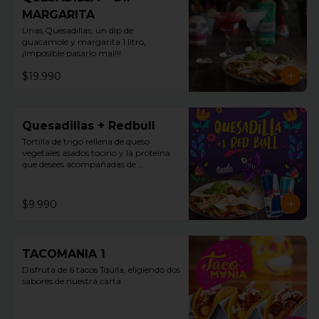
MARGARITA
Unas Quesadillas, un dip de 
guacamole y margarita 1 litro, 
¡Imposible pasarlo mal!!!
$19.990
Quesadillas + Redbull
Tortilla de trigo rellena de queso 
vegetales asados tocino y la proteína 
que desees acompañadas de 
guacamole, pico de gallo y sour cream 
+ Redbull
$9.990
TACOMANIA 1
Disfruta de 6 tacos Tquila, eligiendo dos 
sabores de nuestra carta