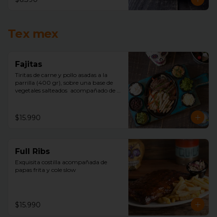
Tex mex
Fajitas
Tiritas de carne y pollo asadas a la 
parrilla (400 gr), sobre una base de 
vegetales salteados  acompañado de 
arroz mexicano, porotos negros, 
lechuga, pico de gallo, sour cream, 
queso, guacamole y tortillas de trigo.
$15.990
Full Ribs
Exquisita costilla acompañada de  
papas frita y cole slow
$15.990