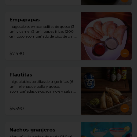
Empapapas
Inagotables empanaditas de queso (3 
un) y carne  (3 un), papas fritas (200 
gr), todo acompañado de pico de gallo 
y mayonesa chipotle.
$7.490
Flautitas
Inigualables tortillas de trigo fritas (6 
un), rellenas de pollo y queso, 
acompañadas de guacamole y salsa 
tquila.
$6.390
Nachos granjeros
Montaña de nachos de maíz (180 g)  