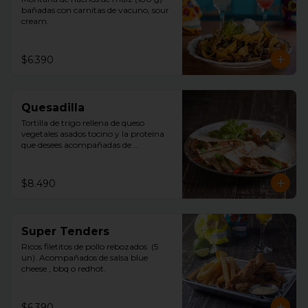
bañadas con carnitas de vacuno, sour 
cream.
$6.390
Quesadilla
Tortilla de trigo rellena de queso 
vegetales asados tocino y la proteína 
que desees acompañadas de 
guacamole, pico de gallo y sour 
cream.
$8.490
Super Tenders
Ricos filetitos de pollo rebozados  (5 
un). Acompañados de salsa blue 
cheese , bbq o redhot.
$6.390