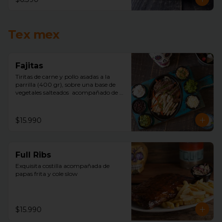
Tex mex
Fajitas
Tiritas de carne y pollo asadas a la 
parrilla (400 gr), sobre una base de 
vegetales salteados  acompañado de 
arroz mexicano, porotos negros, 
lechuga, pico de gallo, sour cream, 
queso, guacamole y tortillas de trigo.
$15.990
Full Ribs
Exquisita costilla acompañada de  
papas frita y cole slow
$15.990