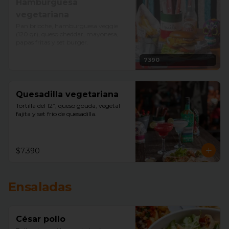
Hamburguesa
vegetariana
Pan brioche, hamburguesa veggie 
(120 gr), queso cheddar, mayonesa, 
papas fritas y set burger.
7390
Quesadilla vegetariana
Tortilla del 12”, queso gouda, vegetal 
fajita y set frio de quesadilla.
$7.390
Ensaladas
César pollo