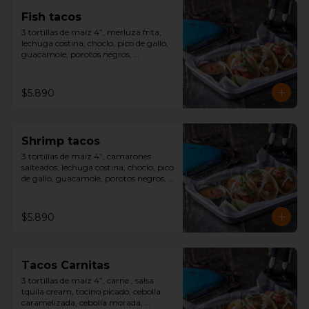
Fish tacos
3 tortillas de maíz 4”, merluza frita, 
lechuga costina, choclo, pico de gallo, 
guacamole, porotos negros, 
decoracion repollo morado con toques 
de salsa avocado ranch, slice limón y 
salsa tquila aparte.
$5.890
Shrimp tacos
3 tortillas de maíz 4”, camarones 
salteados, lechuga costina, choclo, pico 
de gallo, guacamole, porotos negros, 
decoracion repollo morado con toques 
de salsa avocado ranch, slice limón y 
salsa tquila aparte.
$5.890
Tacos Carnitas
3 tortillas de maíz 4”, carne , salsa 
tquila cream, tocino picado, cebolla 
caramelizada, cebolla morada, 