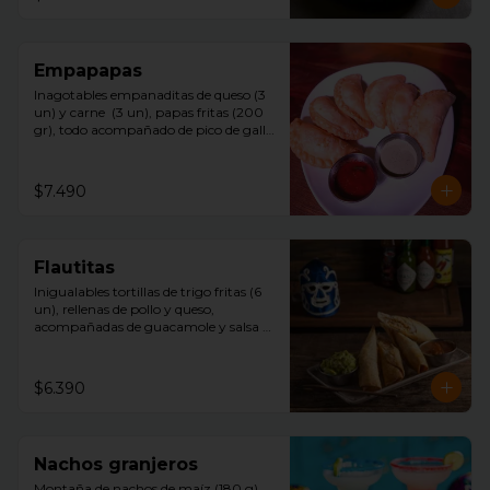
Empapapas
Inagotables empanaditas de queso (3 
un) y carne  (3 un), papas fritas (200 
gr), todo acompañado de pico de gallo 
y mayonesa chipotle.
$7.490
Flautitas
Inigualables tortillas de trigo fritas (6 
un), rellenas de pollo y queso, 
acompañadas de guacamole y salsa 
tquila.
$6.390
Nachos granjeros
Montaña de nachos de maíz (180 g)  