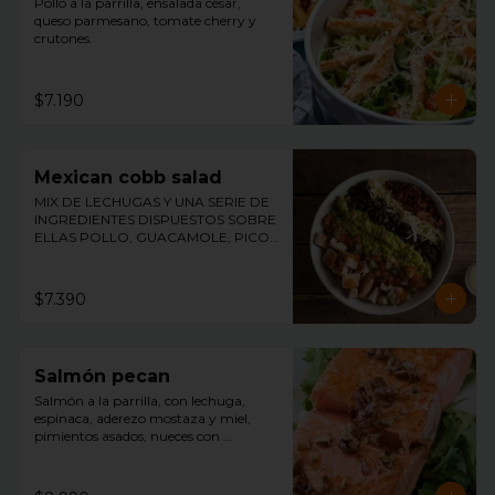
Pollo a la parrilla, ensalada césar, 
queso parmesano, tomate cherry y 
crutones.
$7.190
Mexican cobb salad
MIX DE LECHUGAS Y UNA SERIE DE 
INGREDIENTES DISPUESTOS SOBRE 
ELLAS POLLO, GUACAMOLE, PICO 
DE GALLO, TOCINO, ACEITUNAS Y 
QUESO ACOMPAÑADO DE 
NUESTRO ADEREZO DE MOSTAZA Y 
$7.390
MIEL.
Salmón pecan
Salmón a la parrilla, con lechuga, 
espinaca, aderezo mostaza y miel, 
pimientos asados, nueces con 
merquén, palmitos y aceitunas