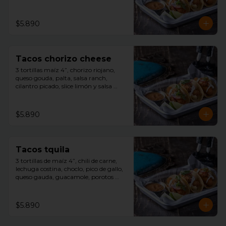
cilantro picado, slice limón, y salsa 
tquila aparte.
$5.890
Tacos chorizo cheese
3 tortillas maíz 4”, chorizo riojano, 
queso gouda, palta, salsa ranch, 
cilantro picado, slice limón y salsa 
tquila aparte.
$5.890
Tacos tquila
3 tortillas de maíz 4”, chili de carne, 
lechuga costina, choclo, pico de gallo, 
queso gauda, guacamole, porotos 
negros, rayado con sour cream, 
cilantro picado, slice limón y salsa 
tquila aparte.
$5.890