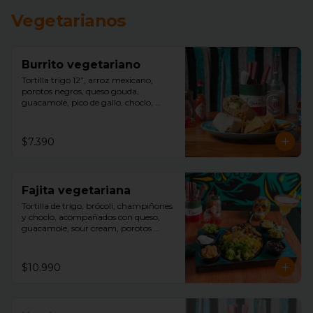
Vegetarianos
Burrito vegetariano
Tortilla trigo 12”, arroz mexicano, 
porotos negros, queso gouda, 
guacamole, pico de gallo, choclo, 
aceitunas negras, acompañado con 
nachos.
$7.390
Fajita vegetariana
Tortilla de trigo, brócoli, champiñones 
y choclo, acompañados con queso, 
guacamole, sour cream, porotos 
negros, lechuga y arroz mexicano.
$10.990