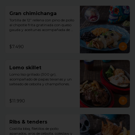
Gran chimichanga
Tortilla de 12” rellena con pino de pollo 
al chipotle frita gratinada con queso 
gauda y aceitunas acompañada de 
arroz, porotos negros , guacamole con 
cilantro.
$7.490
Lomo skillet
Lomo liso grillado (300 gr), 
acompañado de papas texanas y un 
salteado de cebolla y champiñones.
$11.990
Ribs & tenders
Costilla bbq, filetillos de pollo 
apanados, aros de cebolla, coleslaw y 