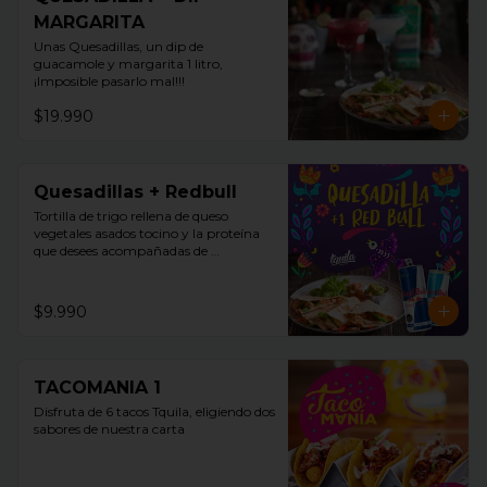
MARGARITA
Unas Quesadillas, un dip de 
guacamole y margarita 1 litro, 
¡Imposible pasarlo mal!!!
$19.990
Quesadillas + Redbull
Tortilla de trigo rellena de queso 
vegetales asados tocino y la proteína 
que desees acompañadas de 
guacamole, pico de gallo y sour cream 
+ Redbull
$9.990
TACOMANIA 1
Disfruta de 6 tacos Tquila, eligiendo dos 
sabores de nuestra carta