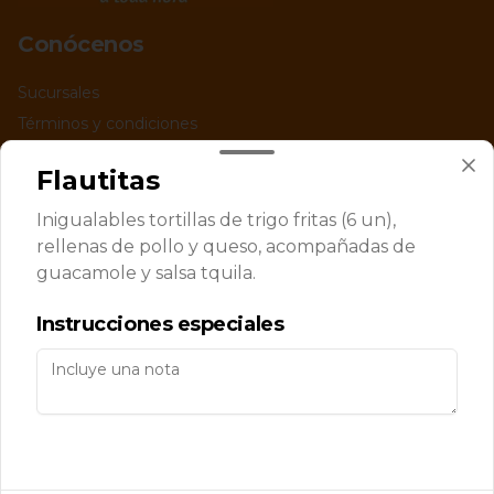
Conócenos
Sucursales
Términos y condiciones
Política de privacidad
Flautitas
Redes sociales
Inigualables tortillas de trigo fritas (6 un),
rellenas de pollo y queso, acompañadas de
Instagram
guacamole y salsa tquila.
Facebook
Instrucciones especiales
Mi cuenta
Pedir
Iniciar sesión