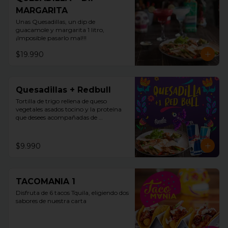
MARGARITA
Unas Quesadillas, un dip de 
guacamole y margarita 1 litro, 
¡Imposible pasarlo mal!!!
$19.990
Quesadillas + Redbull
Tortilla de trigo rellena de queso 
vegetales asados tocino y la proteína 
que desees acompañadas de 
guacamole, pico de gallo y sour cream 
+ Redbull
$9.990
TACOMANIA 1
Disfruta de 6 tacos Tquila, eligiendo dos 
sabores de nuestra carta