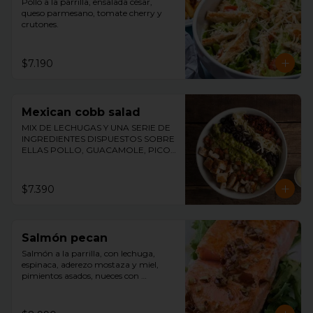
Pollo a la parrilla, ensalada césar, 
queso parmesano, tomate cherry y 
crutones.
$7.190
Mexican cobb salad
MIX DE LECHUGAS Y UNA SERIE DE 
INGREDIENTES DISPUESTOS SOBRE 
ELLAS POLLO, GUACAMOLE, PICO 
DE GALLO, TOCINO, ACEITUNAS Y 
QUESO ACOMPAÑADO DE 
NUESTRO ADEREZO DE MOSTAZA Y 
$7.390
MIEL.
Salmón pecan
Salmón a la parrilla, con lechuga, 
espinaca, aderezo mostaza y miel, 
pimientos asados, nueces con 
merquén, palmitos y aceitunas