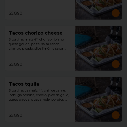
cilantro picado, slice limón, y salsa 
tquila aparte.
$5.890
Tacos chorizo cheese
3 tortillas maíz 4”, chorizo riojano, 
queso gouda, palta, salsa ranch, 
cilantro picado, slice limón y salsa 
tquila aparte.
$5.890
Tacos tquila
3 tortillas de maíz 4”, chili de carne, 
lechuga costina, choclo, pico de gallo, 
queso gauda, guacamole, porotos 
negros, rayado con sour cream, 
cilantro picado, slice limón y salsa 
tquila aparte.
$5.890