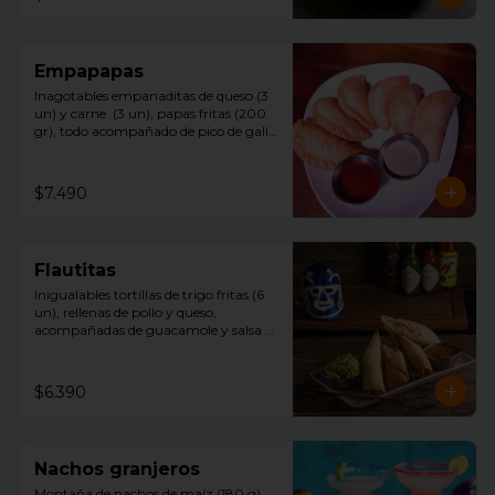
Empapapas
Inagotables empanaditas de queso (3 
un) y carne  (3 un), papas fritas (200 
gr), todo acompañado de pico de gallo 
y mayonesa chipotle.
$7.490
Flautitas
Inigualables tortillas de trigo fritas (6 
un), rellenas de pollo y queso, 
acompañadas de guacamole y salsa 
tquila.
$6.390
Nachos granjeros
Montaña de nachos de maíz (180 g)  