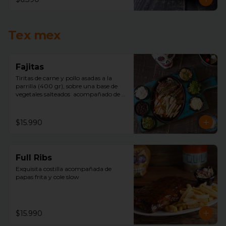
Tex mex
Fajitas
Tiritas de carne y pollo asadas a la 
parrilla (400 gr), sobre una base de 
vegetales salteados  acompañado de 
arroz mexicano, porotos negros, 
lechuga, pico de gallo, sour cream, 
queso, guacamole y tortillas de trigo.
$15.990
Full Ribs
Exquisita costilla acompañada de  
papas frita y cole slow
$15.990