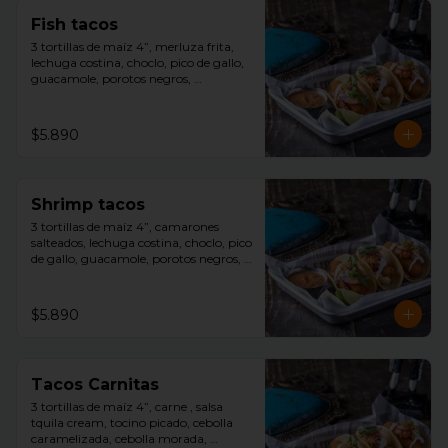
Fish tacos
3 tortillas de maíz 4”, merluza frita, 
lechuga costina, choclo, pico de gallo, 
guacamole, porotos negros, 
decoracion repollo morado con toques 
de salsa avocado ranch, slice limón y 
salsa tquila aparte.
$5.890
Shrimp tacos
3 tortillas de maíz 4”, camarones 
salteados, lechuga costina, choclo, pico 
de gallo, guacamole, porotos negros, 
decoracion repollo morado con toques 
de salsa avocado ranch, slice limón y 
salsa tquila aparte.
$5.890
Tacos Carnitas
3 tortillas de maíz 4”, carne , salsa 
tquila cream, tocino picado, cebolla 
caramelizada, cebolla morada, 