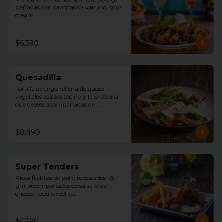
bañadas con carnitas de vacuno, sour 
cream.
$6.390
Quesadilla
Tortilla de trigo rellena de queso 
vegetales asados tocino y la proteína 
que desees acompañadas de 
guacamole, pico de gallo y sour 
cream.
$8.490
Super Tenders
Ricos filetitos de pollo rebozados  (5 
un). Acompañados de salsa blue 
cheese , bbq o redhot.
$6.390