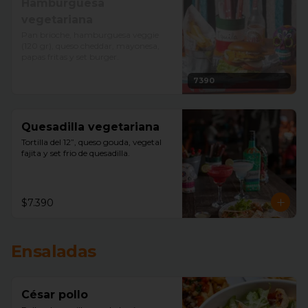
Hamburguesa
vegetariana
Pan brioche, hamburguesa veggie 
(120 gr), queso cheddar, mayonesa, 
papas fritas y set burger.
7390
Quesadilla vegetariana
Tortilla del 12”, queso gouda, vegetal 
fajita y set frio de quesadilla.
$7.390
Ensaladas
César pollo