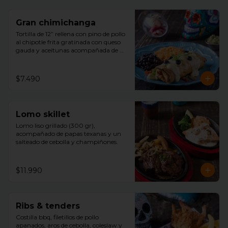
Gran chimichanga
Tortilla de 12” rellena con pino de pollo 
al chipotle frita gratinada con queso 
gauda y aceitunas acompañada de 
arroz, porotos negros , guacamole con 
cilantro.
$7.490
Lomo skillet
Lomo liso grillado (300 gr), 
acompañado de papas texanas y un 
salteado de cebolla y champiñones.
$11.990
Ribs & tenders
Costilla bbq, filetillos de pollo 
apanados, aros de cebolla, coleslaw y 