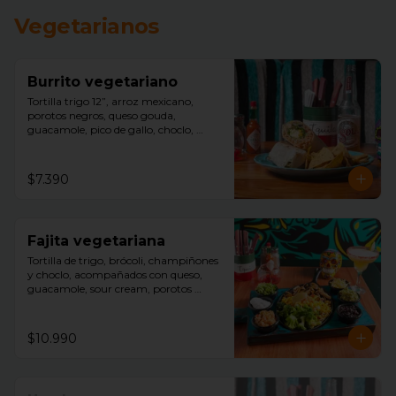
Vegetarianos
Burrito vegetariano
Tortilla trigo 12”, arroz mexicano, 
porotos negros, queso gouda, 
guacamole, pico de gallo, choclo, 
aceitunas negras, acompañado con 
nachos.
$7.390
Fajita vegetariana
Tortilla de trigo, brócoli, champiñones 
y choclo, acompañados con queso, 
guacamole, sour cream, porotos 
negros, lechuga y arroz mexicano.
$10.990