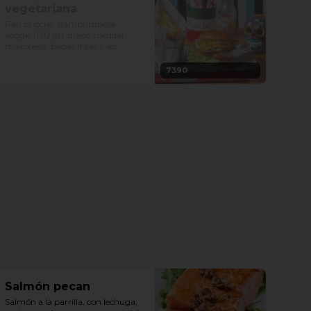
vegetariana
Pan brioche, hamburguesa 
veggie (120 gr), queso cheddar, 
mayonesa, papas fritas y set 
burger.
7390
Salmón pecan
Salmón a la parrilla, con lechuga, 