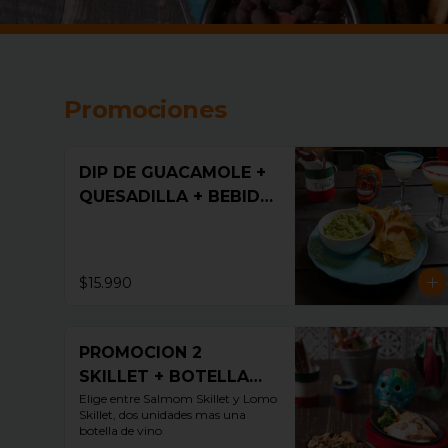
Promociones
DIP DE GUACAMOLE +
QUESADILLA + BEBIDA
1,5
$15.990
PROMOCION 2
SKILLET + BOTELLA
DE VINO
Elige entre Salmom Skillet y Lomo 
Skillet, dos unidades mas una 
botella de vino