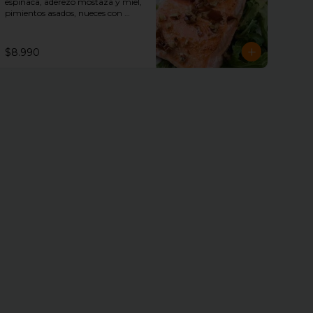
espinaca, aderezo mostaza y miel, 
pimientos asados, nueces con 
merquén, palmitos y aceitunas
$8.990