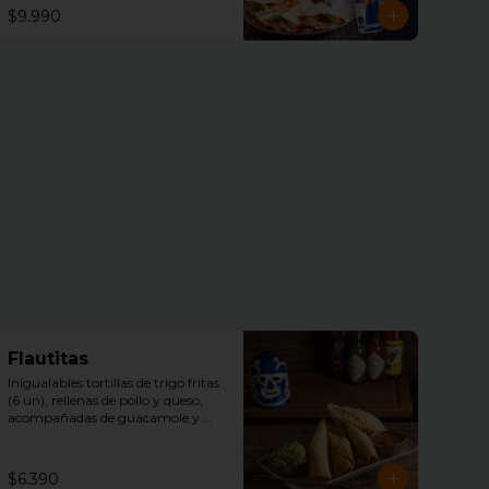
$9.990
Flautitas
Inigualables tortillas de trigo fritas 
(6 un), rellenas de pollo y queso, 
acompañadas de guacamole y 
salsa tquila.
$6.390