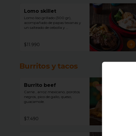
Lomo skillet
Lomo liso grillado (300 gr), 
acompañado de papas texanas y 
un salteado de cebolla y 
champiñones.
$11.990
Burritos y tacos
Burrito beef
Carne , arroz mexicano, porotos 
negros, pico de gallo, queso, 
guacamole.
$7.490