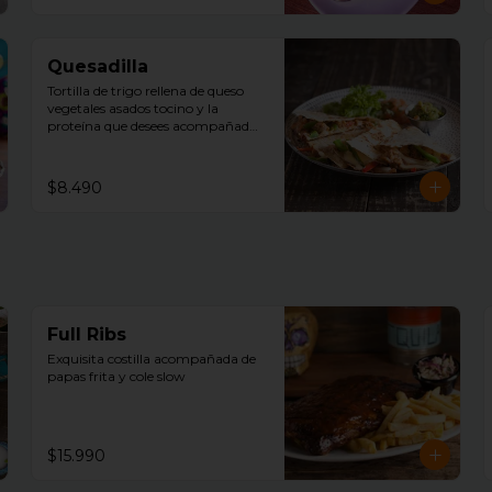
Quesadilla
Tortilla de trigo rellena de queso 
vegetales asados tocino y la 
proteína que desees acompañadas 
de guacamole, pico de gallo y sour 
cream.
$8.490
Full Ribs
Exquisita costilla acompañada de  
papas frita y cole slow
$15.990