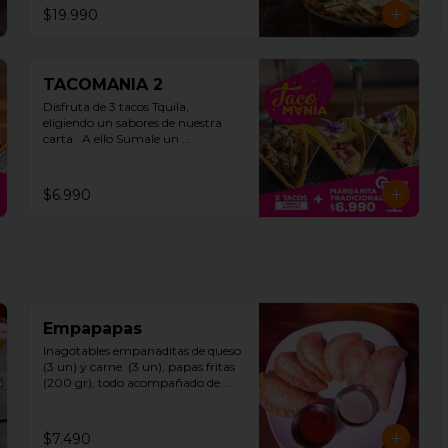
$19.990
TACOMANIA 2
Disfruta de 3 tacos Tquila, 
eligiendo un sabores de nuestra 
carta.  A ello Sumale un 
margarita individual
$6.990
Empapapas
Inagotables empanaditas de queso 
(3 un) y carne  (3 un), papas fritas 
(200 gr), todo acompañado de 
pico de gallo y mayonesa chipotle.
$7.490