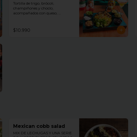
Tortilla de trigo, brócoli, 
champiñones y choclo, 
acompañados con queso, 
guacamole, sour cream, porotos 
negros, lechuga y arroz mexicano.
$10.990
Mexican cobb salad
MIX DE LECHUGAS Y UNA SERIE 