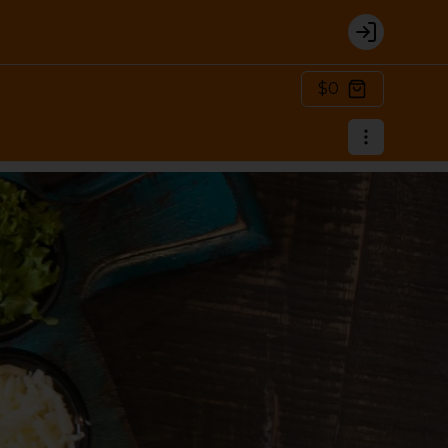
Login
$0