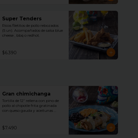
Super Tenders
Ricos filetitos de pollo rebozados  
(5 un). Acompañados de salsa blue 
cheese , bbq o redhot.
$6.390
Gran chimichanga
Tortilla de 12” rellena con pino de 
pollo al chipotle frita gratinada 
con queso gauda y aceitunas 
acompañada de arroz, porotos 
negros , guacamole con cilantro.
$7.490