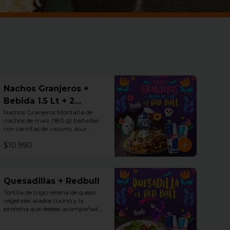
Nachos Granjeros +
Bebida 1.5 Lt + 2
Redbull
Nachos Granjeros Montaña de 
nachos de maíz (180 g) bañadas 
con carnitas de vacuno, sour 
cream + Bebida 1.5 LT + 2 Redbul
$10.990
Quesadillas + Redbull
Tortilla de trigo rellena de queso 
vegetales asados tocino y la 
proteína que desees acompañadas 
de guacamole, pico de gallo y sour 
cream + Redbull