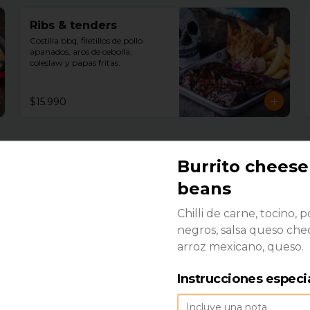
Ribs & tenders
Costilla bbq, filetillos de pollo 
apanados, aros de cebolla, 
coleslaw y papas fritas.
$15.990
Burrito cheese
beans
Burrito cheese and
beans
Chilli de carne, tocino, 
Chilli de carne, tocino, porotos 
negros, salsa queso che
negros, salsa queso cheddar, arroz 
arroz mexicano, queso.
mexicano, queso.
$7.490
Instrucciones especi