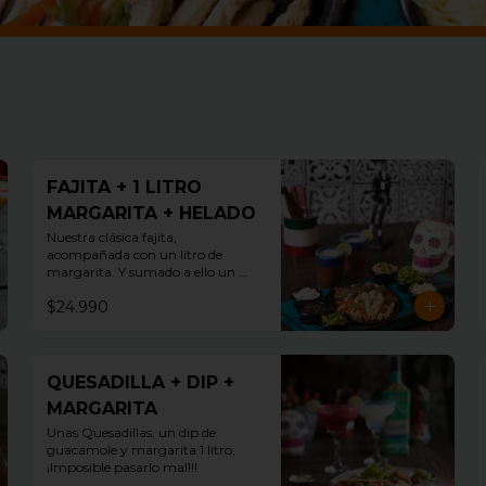
FAJITA + 1 LITRO
MARGARITA + HELADO
Nuestra clásica fajita, 
acompañada con un litro de 
margarita. Y sumado a ello un 
postre de Exquisito helado 
$24.990
guallarauco
QUESADILLA + DIP +
MARGARITA
Unas Quesadillas, un dip de 
guacamole y margarita 1 litro, 
¡Imposible pasarlo mal!!!