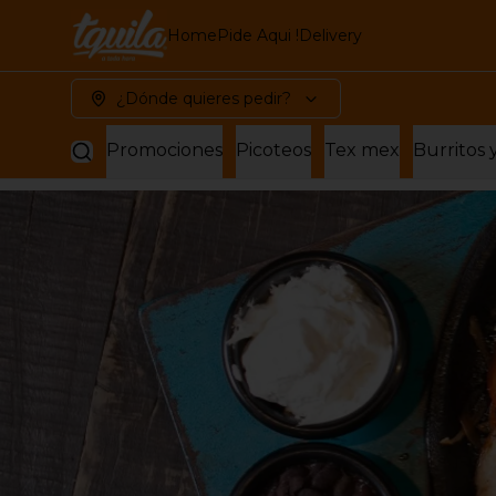
Home
Pide Aqui !
Delivery
¿Dónde quieres pedir?
Promociones
Picoteos
Tex mex
Burritos 