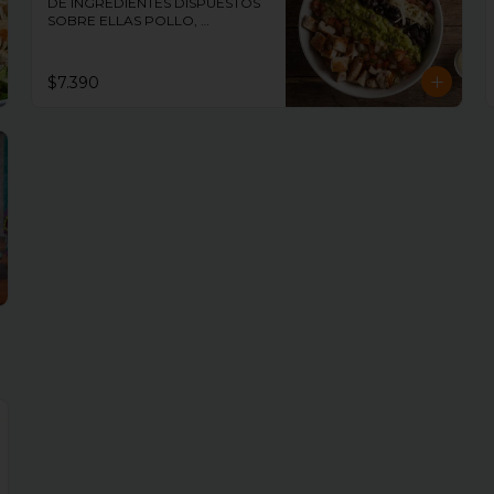
DE INGREDIENTES DISPUESTOS 
SOBRE ELLAS POLLO, 
GUACAMOLE, PICO DE GALLO, 
TOCINO, ACEITUNAS Y QUESO 
ACOMPAÑADO DE NUESTRO 
$7.390
ADEREZO DE MOSTAZA Y MIEL.