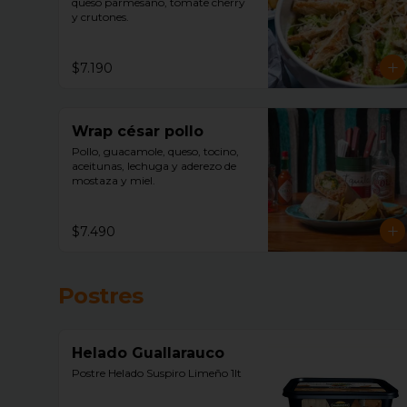
queso parmesano, tomate cherry 
y crutones.
$7.190
Wrap césar pollo
Pollo, guacamole, queso, tocino, 
aceitunas, lechuga y aderezo de 
mostaza y miel.
$7.490
Postres
Helado Guallarauco
Postre Helado Suspiro Limeño 1lt