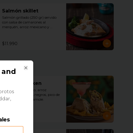
Salmón skillet
Salmón grillado (250 gr) servido 
con salsa de camarones al 
merquén, arroz mexicano y 
brócoli florets.
$11.990
 and
Close
Burrito chicken
Pollo desmenuzado, arroz 
porotos
mexicano, porotos negros, pico de 
ddar,
gallo, queso, guacamole.
$7.490
ales