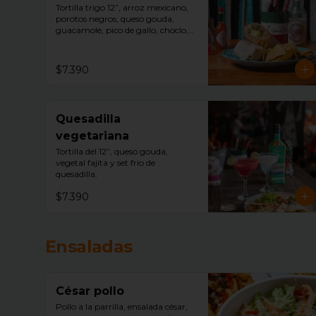
Tortilla trigo 12”, arroz mexicano, 
porotos negros, queso gouda, 
guacamole, pico de gallo, choclo, 
aceitunas negras, acompañado 
con nachos.
$7.390
Quesadilla
vegetariana
Tortilla del 12”, queso gouda, 
vegetal fajita y set frio de 
quesadilla.
$7.390
Ensaladas
César pollo
Pollo a la parrilla, ensalada césar, 