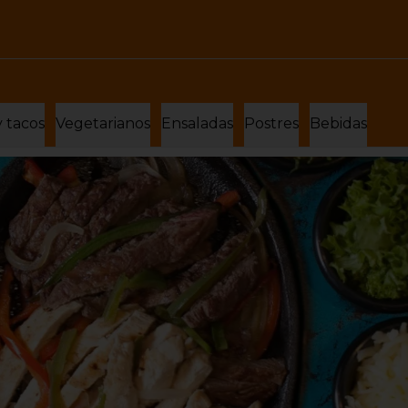
y tacos
Vegetarianos
Ensaladas
Postres
Bebidas