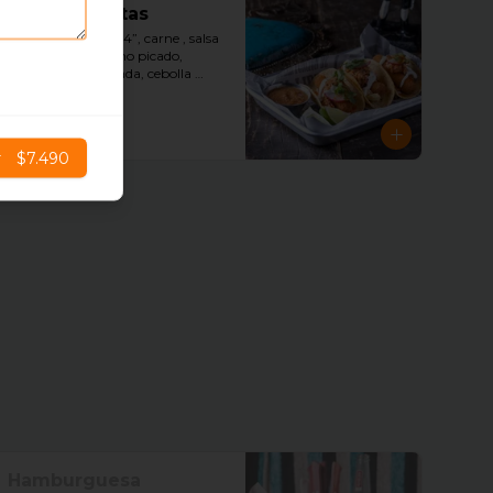
Tacos Carnitas
3 tortillas de maíz 4”, carne , salsa 
tquila cream, tocino picado, 
cebolla caramelizada, cebolla 
morada, cilantro picado, slice 
limón, y salsa tquila aparte.
$5.890
r
$7.490
Hamburguesa