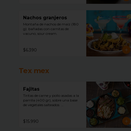
Nachos granjeros
Montaña de nachos de maíz (180 
g)  bañadas con carnitas de 
vacuno, sour cream.
$6.390
Tex mex
Fajitas
Tiritas de carne y pollo asadas a la 
parrilla (400 gr), sobre una base 
de vegetales salteados  
acompañado de arroz mexicano, 
porotos negros, lechuga, pico de 
gallo, sour cream, queso, 
$15.990
guacamole y tortillas de trigo.